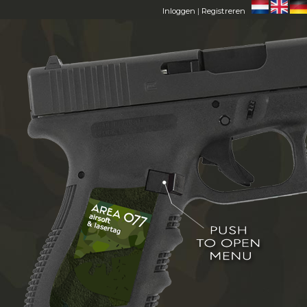
Inloggen
|
Registreren
HOME
AREA 077
LEDEN
FAQ
CONTACT