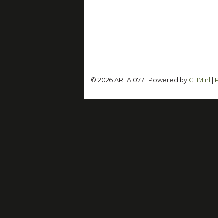
© 2026 AREA 077 | Powered by
CLIM.nl
|
P