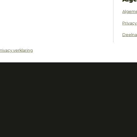
Algeme
Privacy
Deeln
rivacy verklaring