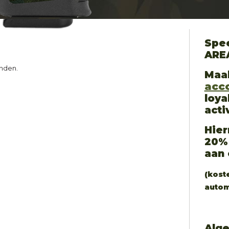
Spee
ARE
nden.
Maa
acc
loya
acti
Hier
20%
aan 
(koste
autom
Alg