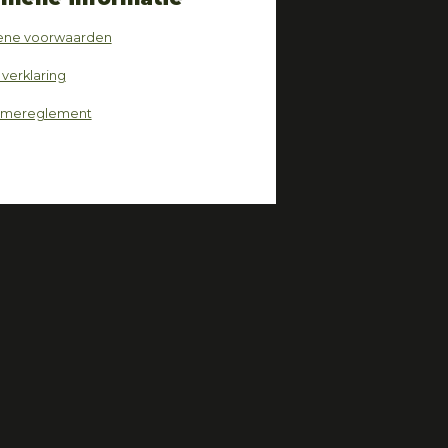
ne voorwaarden
 verklaring
amereglement