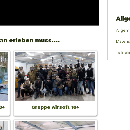
Allg
Allgem
an erleben muss....
Datens
Teilna
8+
Gruppe Airsoft 18+