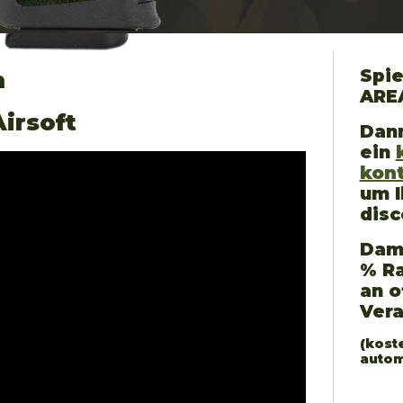
Spie
n
ARE
Airsoft
Dann
ein
kon
um I
disc
Dami
% Ra
an o
Ver
(kost
autom