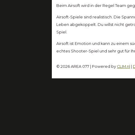
Beim Airsoft wird in der Regel Team ge
Airsoft-Spiele sind realistisch. Die Spann
Leben abgekoppelt. Du willst nicht getr
Spiel.
Airsoft ist Emotion und kann zu einem s
echtes Shooter-Spiel und sehr gut für Ihr
© 2026 AREA 077 | Powered by
CLIM.nl
|