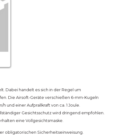
elt. Dabei handelt es sich in der Regel um
en. Die Airsoft-Geräte verschießen 6-mm-Kugeln
h und einer Aufprallkraft von ca. 1 Joule.
ollständiger Gesichtsschutz wird dringend empfohlen.
erhalten eine Vollgesichtsmaske.
ner obligatorischen Sicherheitseinweisung.