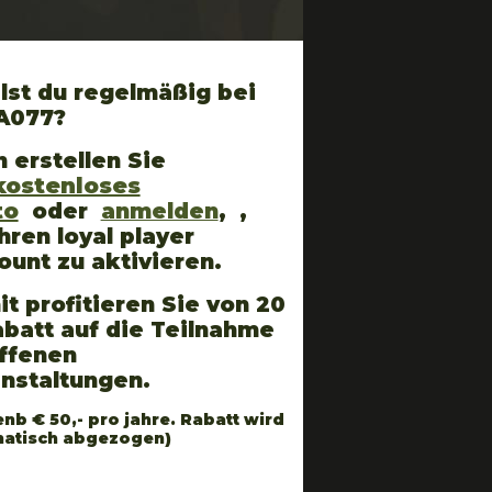
lst du regelmäßig bei
A077?
 erstellen Sie
kostenloses
to
oder
anmelden
, ,
hren loyal player
ount zu aktivieren.
t profitieren Sie von 20
batt auf die Teilnahme
ffenen
anstaltungen.
enb € 50,- pro jahre. Rabatt wird
atisch abgezogen)